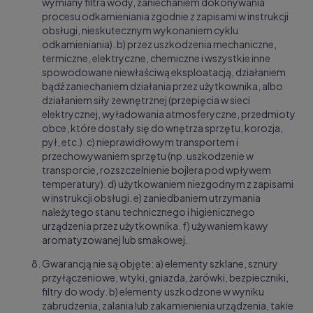
wymiany filtra wody, zaniechaniem dokonywani
a
procesu odkamieniania zgodnie z zapisami w instrukcji
obsługi, nieskutecznym wykonaniem cyklu
odkamieniania). b) przez uszkodzenia mechaniczne,
termiczne, elektryczne, chemiczne i wszystkie inne
spowodowane niewłaściwą eksploatacją, dział
aniem
bądź zaniechaniem działania przez użytkownika, albo
działaniem siły zewnętrznej (przepięcia w sieci
elektrycznej, wyładowania atmosferyczne, przedmioty
obce, które dostały się do wnętrza sprzętu, korozja,
pył, etc.).
c) nieprawidłowym transpor
tem i
przechowywaniem sprzętu (np. uszkodzenie w
transporcie, rozszczelnienie bojlera pod wpływem
temperat
ury).
d) użytkowaniem niezgodnym z zapisami
w instrukcji obsługi.
e) zaniedbaniem utrzymania
należytego stanu t
echnicznego i higienicznego
urządzenia przez użytkownika. f) używaniem kawy
aromatyzowanej lub smakowej.
Gwarancją nie są objęte: a) elementy szklane, sznury
przyłączeniowe, wtyki, gniazda, żarówki, bezpieczniki,
filtry do wody. b) elementy uszkodzone w wyniku
zabrudzenia, zalania lub zakamienienia urządzenia, takie