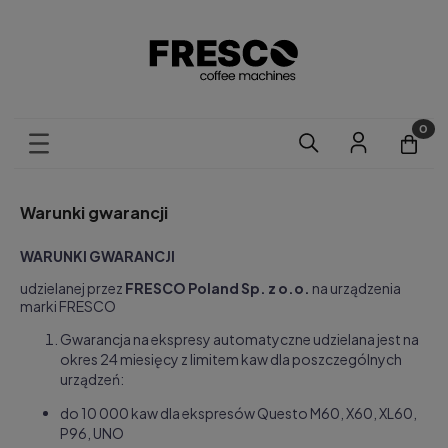
Warunki gwarancji
WARUNKI GWARANCJI
udzielanej przez
FRESCO Poland Sp. z o.o.
na urządzenia
marki FRESCO
Gwarancja na ekspresy automatyczne udzielana jest na
okres 24 miesięcy z limitem kaw dla poszczególnych
urz
ądze
ń:
do 10 000 kaw dla ekspresów Questo M60, X60, XL60,
P96, UNO