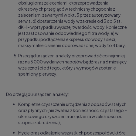
obsługi oraz zaleceniami. c) przeprowadzenia
okresowych przeglądów technicznych zgodnie z
zaleceniami zawartymi w pkt. 5 przez autoryzowany
serwis.
d) dostarczenia wody w zakresie od 3 do 5 st.
dKH – w przypadku wyższej twardości wody, konieczne
jest zastosowanie odpowiedniego filtra wody.
e) w
przypadku podłączenia ekspresu do wody z sieci,
maksymalne ciśnienie
doprowadzonej wody to 4 bary.
Przegląd urządzenia należy przeprowadzić co najmniej
raz na 5 000 wydanych
napojów bądź raz na 6 miesięcy
w zależności od tego, który z wymogów zostanie
spełniony pierwszy.
Do przeglądu urządzenia należy:
Kompletne czyszczenie urządzenia z odpadów stałych
oraz płynnych (nie zwalnia z konieczności częstszego –
okresowego czyszczenia urządzenia w zależności od
stopnia zabrudzenia);
Mycie oraz odkażenie wszystkich podzespołów, które