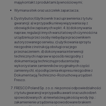
mają kontakt z produktami żywnościowymi;
Wymiana sitek oraz uszczelek zaparzacza;
Dystrybutor/Użytkownik traci uprawnienia z tytułu
gwarancji: a) w przypadku niewywiązywania się z
obowiązków zapisanych w pkt. 4. b) dokonywania
napraw, regulacji i innych warsztatowych czynności na
urządzeniu przez osoby niebędące pracownikiem
autoryzowanego serwisu. c) użytkowania sprzętu
niezgodnie z instrukcją obsługi oraz jego
przeznaczeniem. d) dokonywania interwencji
technicznych i napraw w sposób niezgodny
z
dokumentacją techniczną producenta (np.
wykorzystanie zamienników oryginalnych części
zamiennych).
e) podłączenia ekspresu niezgodnie z
Dokumentacją Techniczno-Rozruchową urządzeń
Fresco.
FRESCO Poland Sp. z o.o.
nie ponosi odpowiedzialności
z tytułu gwarancji w przypadku awarii oraz uszkodzeń
spowodowa
nych:
a) niewłaściwą jakością wody (np.:
zakamienienie urządzenia spowodowane brakiem