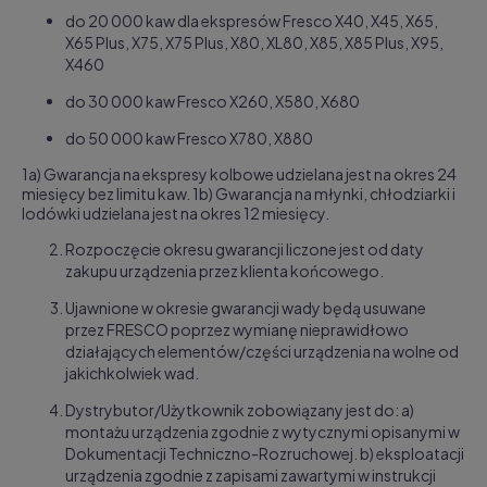
do 20 000 kaw dla ekspresów Fresco X40, X45, X65,
X65 Plus, X75, X75 Plus, X80, XL80, X85, X85 Plus, X95,
X460
do 30 000 kaw Fresco X260, X580, X680
do 50 000 kaw Fresco X780, X880
1a) Gwarancja na ekspresy kolbowe udzielana jest na okres 24
miesięcy bez limitu kaw.
1b) Gwarancja na młynki, chłodziarki i
lodówki udzielana jest na okres 12 miesięcy.
Rozpoczęcie okresu gwarancji liczone jes
t od daty
zakupu urządzenia przez klienta końcowego.
Ujawnione w okresie gwarancji wady będą usuwane
przez FR
ESCO poprzez wymianę nieprawidłowo
działających elementów/części urządzenia na wolne od
jakichkolwiek wad.
Dyst
rybutor/Użytkownik zobowiązany jest do: a)
montażu urządzenia zgodnie z wytycznymi opisanymi w
Dokumentacji Techniczno-Rozruchowej. b) eksploatacji
urządzenia zgodnie z zapisami zawartymi w instrukcji