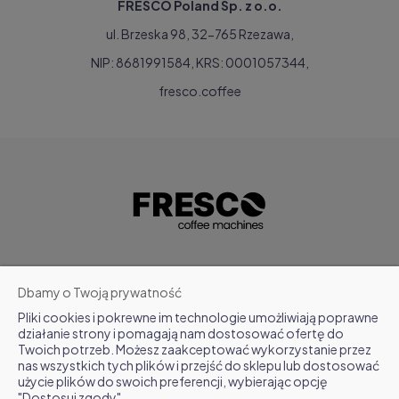
FRESCO Poland Sp. z o.o.
ul. Brzeska 98, 32-765 Rzezawa,
NIP: 8681991584, KRS: 0001057344,
fresco.coffee
POMOC
Dbamy o Twoją prywatność
Pliki cookies i pokrewne im technologie umożliwiają poprawne
MOJE KONTO
działanie strony i pomagają nam dostosować ofertę do
Twoich potrzeb. Możesz zaakceptować wykorzystanie przez
nas wszystkich tych plików i przejść do sklepu lub dostosować
FAQ
użycie plików do swoich preferencji, wybierając opcję
"Dostosuj zgody".