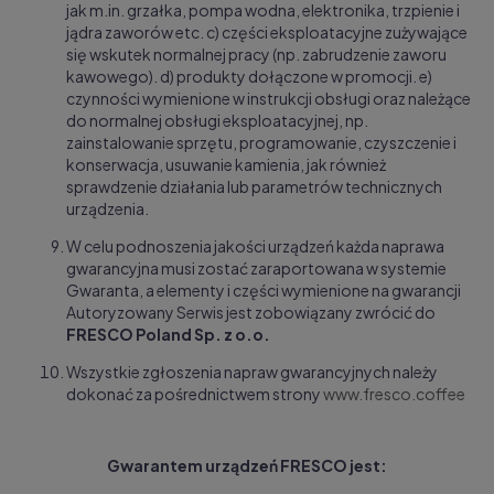
jak m.in. grzałka, pompa wodna, elektronika, trzpienie i
jądra zaworów etc. c) części eksploatacyjne zużywające
się wskutek normalnej pracy (np. zabrudzenie zaworu
kawowego). d) produkty dołączone w promocji. e)
czynności wymienione w instrukcji obsługi oraz należące
do normalnej obsługi eksploatacyjnej, np.
zainstalowanie sprzętu, programowanie, czyszczenie i
konserwacja, usuwanie kamienia, jak również
sprawdzenie działania lub parametrów techni
cznych
urządzenia.
W celu podnoszenia jakości urządzeń każda naprawa
gwarancyjna musi zostać zaraportowana w systemie
Gwaranta, a elem
enty i części wymienione na gwarancji
Autoryzowany Serwis jest zobowiązany zwrócić do
FRESCO Poland Sp. z o.o.
Wszystkie zgłoszenia napraw gwarancyjnych należy
dokonać za pośrednictwem strony
www.fresco.coffee
Gwarantem urządzeń FRESCO jest: