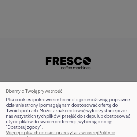
POMOC
Dbamy o Twoją prywatność
Pliki cookies i pokrewne im technologie umożliwiają poprawne
MOJE KONTO
działanie strony i pomagają nam dostosować ofertę do
Twoich potrzeb. Możesz zaakceptować wykorzystanie przez
nas wszystkich tych plików i przejść do sklepu lub dostosować
FAQ
użycie plików do swoich preferencji, wybierając opcję
"Dostosuj zgody".
Więcej o plikach cookies przeczytasz w naszej Polityce
O NAS