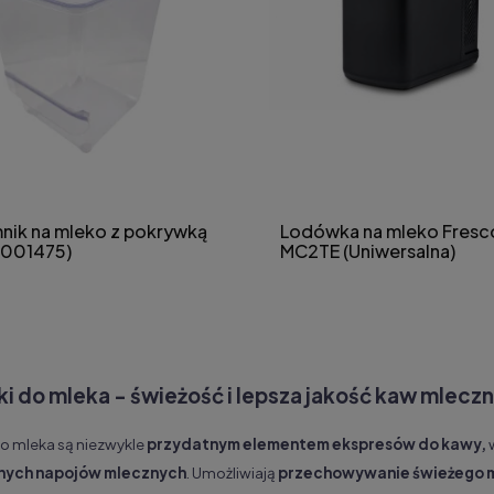
nik na mleko z pokrywką
Lodówka na mleko Fresc
9001475)
MC2TE (Uniwersalna)
i do mleka - świeżość i lepsza jakość kaw mlecz
o mleka są niezwykle
przydatnym elementem ekspresów do kawy,
nych napojów mlecznych
. Umożliwiają
przechowywanie świeżego 