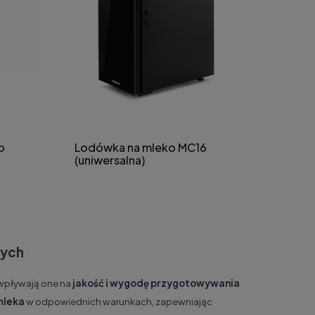
o
Lodówka na mleko MC16
(uniwersalna)
nych
wpływają one na
jakość i wygodę przygotowywania
mleka
w odpowiednich warunkach, zapewniając