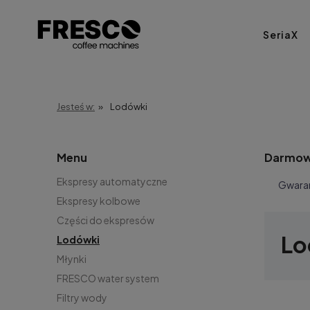
SeriaX
Jesteś w:
»
Lodówki
Menu
Darmow
Ekspresy automatyczne
Gwara
Ekspresy kolbowe
Części do ekspresów
Lo
Lodówki
Młynki
FRESCO water system
Filtry wody