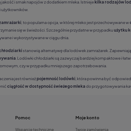
jakość i smak napojów z dodatkiem mleka. Istnieje
kilka rodzajów l
i użytkowników.
zamrażarki
, to popularna opcja, w której mleko jest przechowywane w
rzymanie się w świeżości. Szczególnie przydatne w przypadku
użytku 
wane i wykorzystywane w ciągu dnia.
chłodziarki
stanowią alternatywę dla lodówek zamrażarek. Zapewniaj
wywania
. Lodówki chłodziarki są zazwyczaj bardziej kompaktowe i łat
domowym, czy w przypadku mniejszego zapotrzebowania.
aczenia jest również
pojemność lodówki
, która powinna być odpowied
wnić
ciągłość w dostępność świeżego mleka
do przygotowywania ka
Pomoc
Moje konto
Wsparcie techniczne
Twoje zamówienia