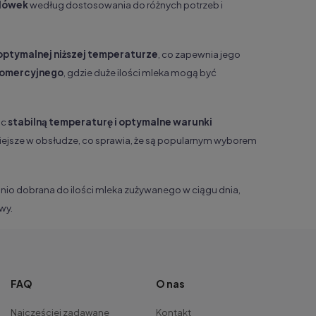
odówek
według dostosowania do różnych potrzeb i
optymalnej niższej temperaturze
, co zapewnia jego
komercyjnego
, gdzie duże ilości mleka mogą być
ąc
stabilną temperaturę i optymalne warunki
wiejsze w obsłudze, co sprawia, że są popularnym wyborem
nio dobrana do ilości mleka zużywanego w ciągu dnia,
wy.
FAQ
O nas
Najczęściej zadawane
Kontakt