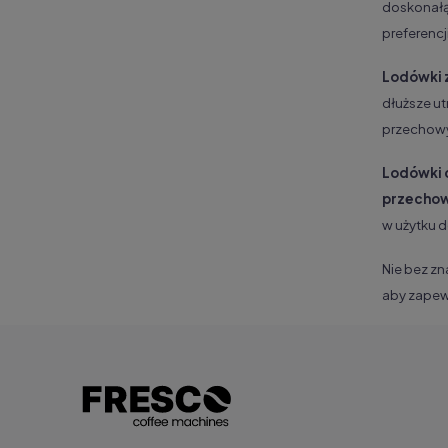
doskonałą 
preferencj
Lodówki 
dłuższe ut
przechowy
Lodówki 
przecho
w użytku 
Nie bez zn
aby zape