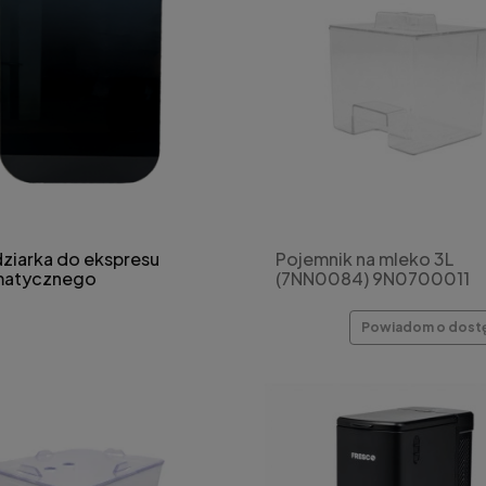
ziarka do ekspresu
Pojemnik na mleko 3L
matycznego
(7NN0084) 9N0700011
Powiadom o dost