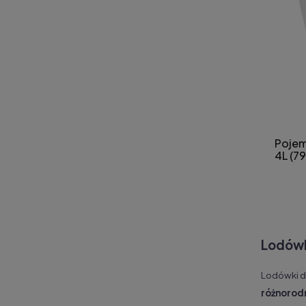
Pojem
4L (7
Lodówk
Lodówki d
różnorod