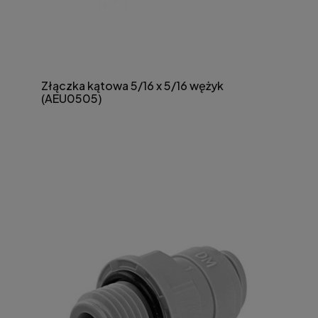
Złączka kątowa 5/16 x 5/16 wężyk
(AEU0505)