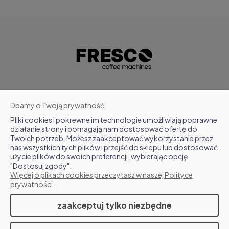
POMOC
Dbamy o Twoją prywatność
Pliki cookies i pokrewne im technologie umożliwiają poprawne
MOJE KONTO
działanie strony i pomagają nam dostosować ofertę do
Twoich potrzeb. Możesz zaakceptować wykorzystanie przez
nas wszystkich tych plików i przejść do sklepu lub dostosować
FAQ
użycie plików do swoich preferencji, wybierając opcję
"Dostosuj zgody".
Więcej o plikach cookies przeczytasz w naszej Polityce
O NAS
prywatności.
zaakceptuj tylko niezbędne