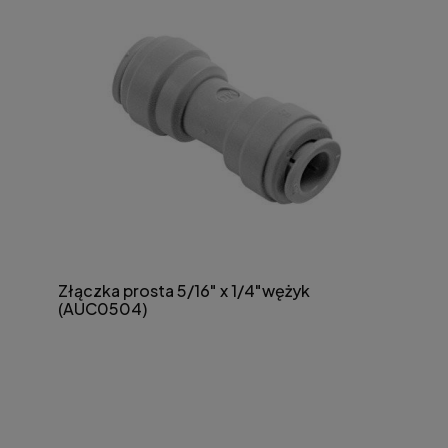
Złączka prosta 5/16" x 1/4"wężyk
(AUC0504)