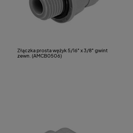
Złączka prosta wężyk 5/16" x 3/8" gwint
zewn. (AMCB0506)