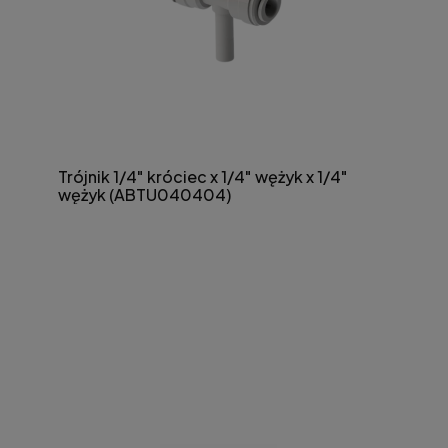
Trójnik 1/4" króciec x 1/4" wężyk x 1/4"
wężyk (ABTU040404)