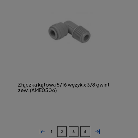
Złączka kątowa 5/16 wężyk x 3/8 gwint
zew. (AME0506)
«
»
1
2
3
4