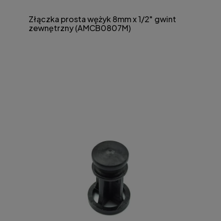
Złączka prosta wężyk 8mm x 1/2" gwint
zewnętrzny (AMCB0807M)