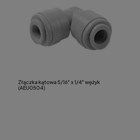
Złączka kątowa 5/16" x 1/4" wężyk
(AEU0504)