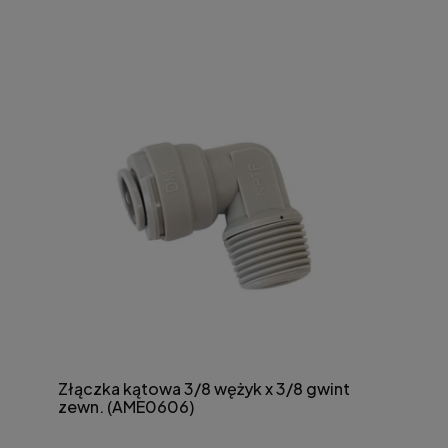
Złączka kątowa 3/8 wężyk x 3/8 gwint
zewn. (AME0606)