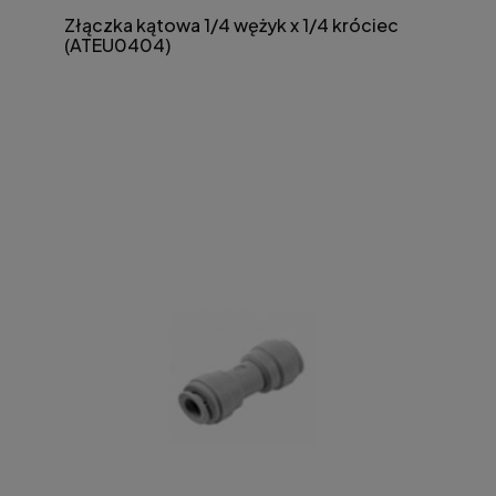
Złączka kątowa 1/4 wężyk x 1/4 króciec
(ATEU0404)