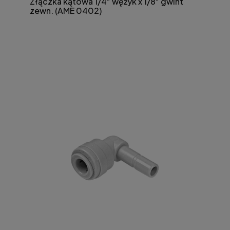
Złączka kątowa 1/4" wężyk x 1/8" gwint
zewn. (AME 0402)