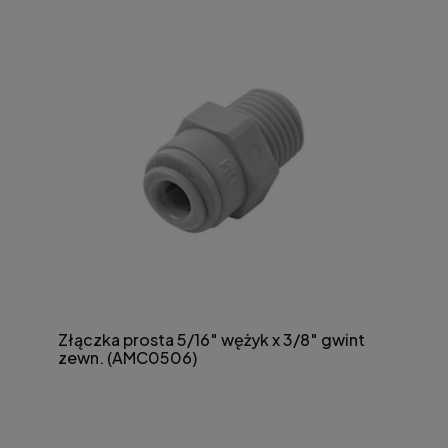
Złączka prosta 5/16″ wężyk x 3/8″ gwint
zewn. (AMC0506)