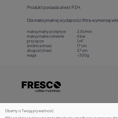
Produkt posiada atest PZH.
Dla maksymalnej wydajności filtra wymieniaj wk
maksymalny przepływ
3,8 l/min
maksymalne ciśnienie
6 bar
przyłącze
1/4"
średnica (max)
17 cm
długość (max)
27 cm
waga
~300g
Dbamy o Twoją prywatność