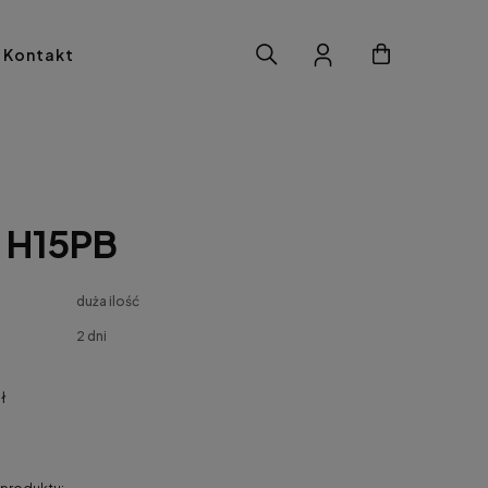
Kontakt
O H15PB
duża ilość
2 dni
ł