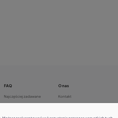
FAQ
O nas
Najczęściej zadawane
Kontakt
pytania
O firmie
Regulamin