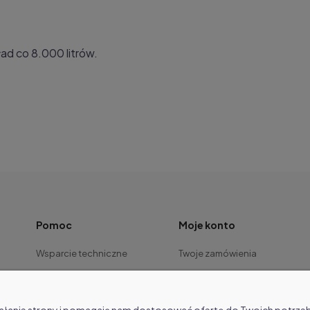
ład co 8.000 litrów.
Pomoc
Moje konto
Wsparcie techniczne
Twoje zamówienia
Dla serwisu
Ustawienia konta
Warunki gwarancji