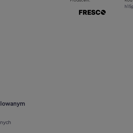
Producent:
Kod 
h15
nulowanym
dnych