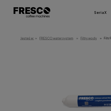
SeriaX
Jesteś w:
»
FRESCO water system
»
Filtry wody
»
Filt