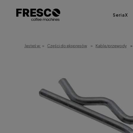
SeriaX
Jesteś w:
»
Części do ekspresów
»
Kable/przewody
»