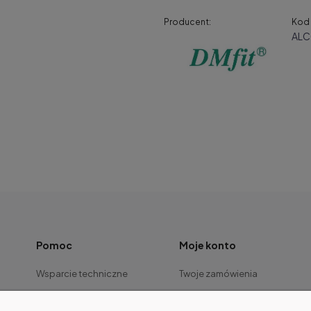
Producent:
Kod 
ALC
Pomoc
Moje konto
Wsparcie techniczne
Twoje zamówienia
Dla serwisu
Ustawienia konta