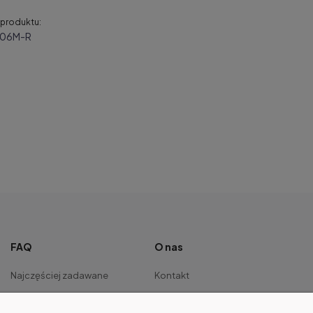
produktu:
06M-R
FAQ
O nas
Najczęściej zadawane
Kontakt
pytania
O firmie