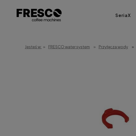
SeriaX
Jesteś w:
»
FRESCO water system
»
Przyłącza wody
»