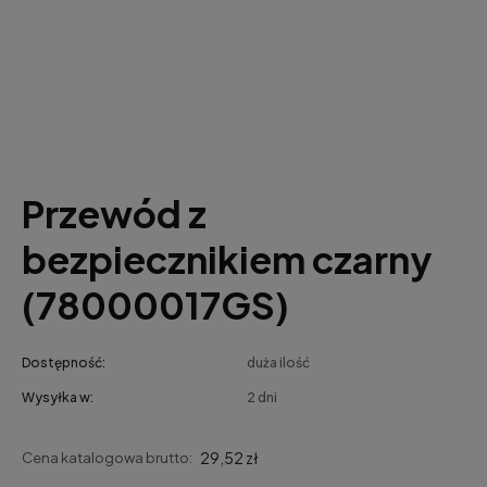
Przewód z
bezpiecznikiem czarny
(78000017GS)
Dostępność:
duża ilość
Wysyłka w:
2 dni
29,52 zł
Cena katalogowa brutto: