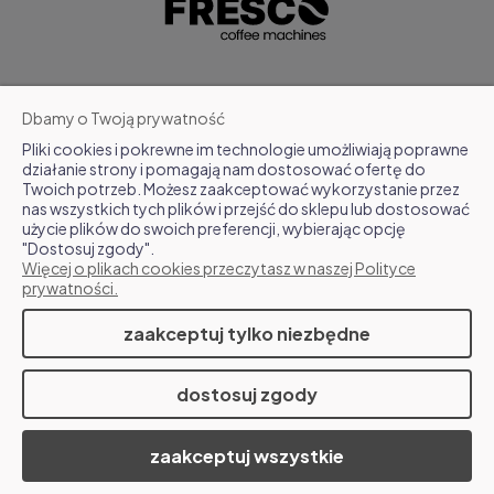
POMOC
Dbamy o Twoją prywatność
Pliki cookies i pokrewne im technologie umożliwiają poprawne
MOJE KONTO
działanie strony i pomagają nam dostosować ofertę do
Twoich potrzeb. Możesz zaakceptować wykorzystanie przez
nas wszystkich tych plików i przejść do sklepu lub dostosować
FAQ
użycie plików do swoich preferencji, wybierając opcję
"Dostosuj zgody".
Więcej o plikach cookies przeczytasz w naszej Polityce
O NAS
prywatności.
zaakceptuj tylko niezbędne
www.fresco.coffee
dostosuj zgody
Sklep internetowy Shoper.pl
zaakceptuj wszystkie