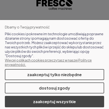
POMOC
Dbamy o Twoją prywatność
Pliki cookies i pokrewne im technologie umożliwiają poprawne
MOJE KONTO
działanie strony i pomagają nam dostosować ofertę do
Twoich potrzeb. Możesz zaakceptować wykorzystanie przez
nas wszystkich tych plików i przejść do sklepu lub dostosować
FAQ
użycie plików do swoich preferencji, wybierając opcję
"Dostosuj zgody".
Więcej o plikach cookies przeczytasz w naszej Polityce
O NAS
prywatności.
zaakceptuj tylko niezbędne
www.fresco.coffee
dostosuj zgody
Sklep internetowy Shoper.pl
zaakceptuj wszystkie