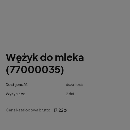
Wężyk do mleka
(77000035)
Dostępność:
duża ilość
Wysyłka w:
2 dni
17,22 zł
Cena katalogowa brutto: