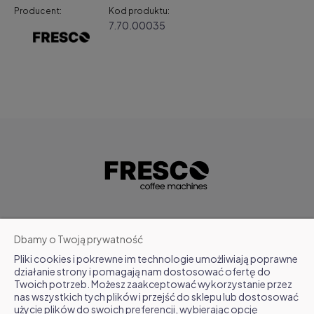
Producent:
Kod produktu:
7.70.00035
POMOC
Dbamy o Twoją prywatność
Pliki cookies i pokrewne im technologie umożliwiają poprawne
MOJE KONTO
działanie strony i pomagają nam dostosować ofertę do
Twoich potrzeb. Możesz zaakceptować wykorzystanie przez
nas wszystkich tych plików i przejść do sklepu lub dostosować
FAQ
użycie plików do swoich preferencji, wybierając opcję