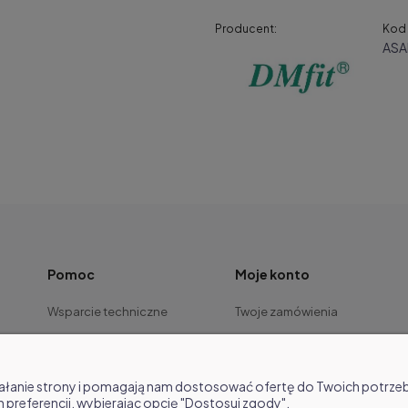
Producent:
Kod 
AS
Pomoc
Moje konto
Wsparcie techniczne
Twoje zamówienia
Dla serwisu
Ustawienia konta
Warunki gwarancji
ziałanie strony i pomagają nam dostosować ofertę do Twoich potrz
MailRaport
h preferencji, wybierając opcję "Dostosuj zgody".