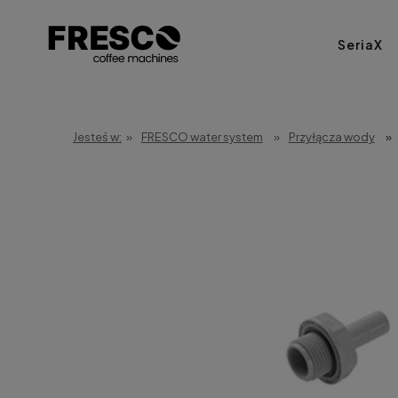
SeriaX
Jesteś w:
»
FRESCO water system
»
Przyłącza wody
»