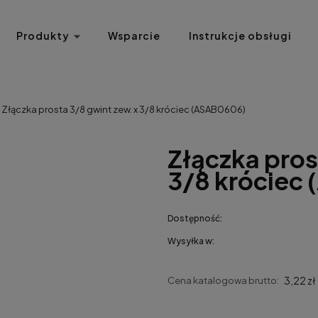
Produkty
Wsparcie
Instrukcje obsługi
Złączka prosta 3/8 gwint zew. x 3/8 króciec (ASAB0606)
Złączka pros
3/8 króciec
Dostępność:
Wysyłka w:
3,22 zł
Cena katalogowa brutto: