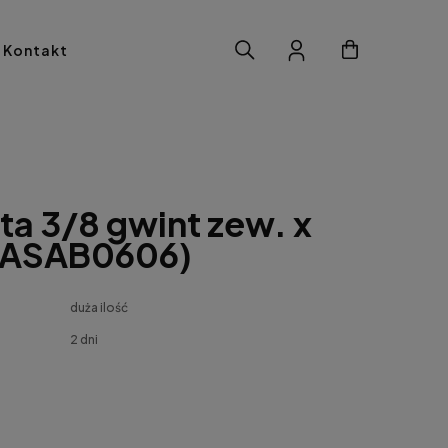
Kontakt
ta 3/8 gwint zew. x
 (ASAB0606)
duża ilość
2 dni