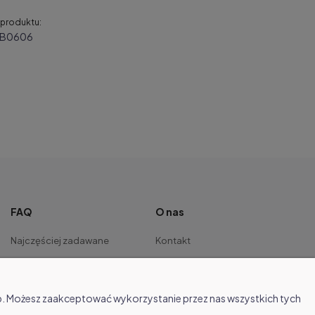
produktu:
AB0606
FAQ
O nas
Najczęściej zadawane
Kontakt
pytania
O firmie
Regulamin
eb. Możesz zaakceptować wykorzystanie przez nas wszystkich tych
Polityka prywatności